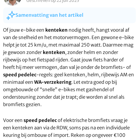
Geschreven op 22 juli 2025
Samenvatting van het artikel
Of jouw e-bike een
kenteken
nodig heeft, hangt vooral af
van de snelheid en het motorvermogen. Een gewone e-bike
helpt je tot 25 km/u, met maximaal 250 watt. Daarmee mag
je gewoon zonder
kenteken
, zonder helm en zonder
rijbewijs op het fietspad rijden. Gaat jouw fiets harder of
heeft hij meer vermogen, dan val je onder de bromfiets- of
speed pedelec
-regels: geel kenteken, helm, rijbewijs AM en
minimaal een
WA-verzekering
. Let extra goed op bij
omgebouwde of “snelle” e-bikes met gashendel of
ondersteuning zonder dat je trapt; die worden al snel als
bromfiets gezien.
Voor een
speed pedelec
of elektrische bromfiets vraag je
een kenteken aan via de RDW, soms pas na een individuele
keuring bij ombouw of import. Reken op ongeveer €100