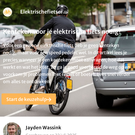
Elektrischefietser
.nl
Kenteken voor je elektrische fiets nodig?
Voor een gewone elektrische fiets heb je geen kenteken
nodig, maar voor een speed pedelec wel. In dit artikel lees je
precies wanneer je een kenteken moet aanvragen, hoe dat
werkt en wat het kost. Zo ga je goed voorbereid de weg op en
voorkom je problemen met regels of boetes. Lees snel verder
om alles te ontdekken!
Start de keuzehulp
Jayden Wassink