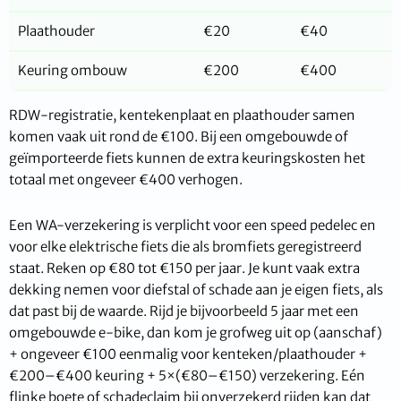
Plaathouder
€20
€40
Keuring ombouw
€200
€400
RDW-registratie, kentekenplaat en plaathouder samen
komen vaak uit rond de €100. Bij een omgebouwde of
geïmporteerde fiets kunnen de extra keuringskosten het
totaal met ongeveer €400 verhogen.
Een WA-verzekering is verplicht voor een speed pedelec en
voor elke elektrische fiets die als bromfiets geregistreerd
staat. Reken op €80 tot €150 per jaar. Je kunt vaak extra
dekking nemen voor diefstal of schade aan je eigen fiets, als
dat past bij de waarde. Rijd je bijvoorbeeld 5 jaar met een
omgebouwde e-bike, dan kom je grofweg uit op (aanschaf)
+ ongeveer €100 eenmalig voor kenteken/plaathouder +
€200–€400 keuring + 5×(€80–€150) verzekering. Eén
flinke boete of schadeclaim bij onverzekerd rijden kan dat