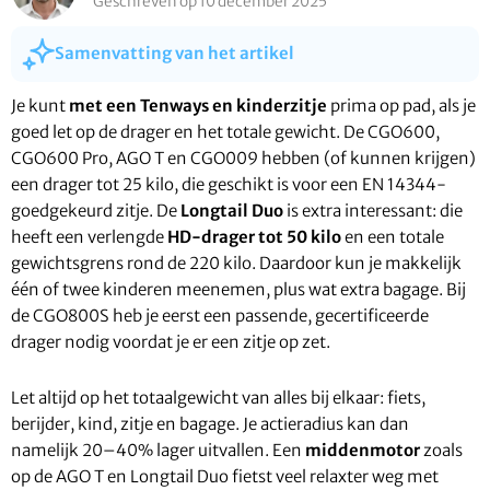
Geschreven op 10 december 2025
Samenvatting van het artikel
Je kunt
met een Tenways en kinderzitje
prima op pad, als je
goed let op de drager en het totale gewicht. De CGO600,
CGO600 Pro, AGO T en CGO009 hebben (of kunnen krijgen)
een drager tot 25 kilo, die geschikt is voor een EN 14344-
goedgekeurd zitje. De
Longtail Duo
is extra interessant: die
heeft een verlengde
HD-drager tot 50 kilo
en een totale
gewichtsgrens rond de 220 kilo. Daardoor kun je makkelijk
één of twee kinderen meenemen, plus wat extra bagage. Bij
de CGO800S heb je eerst een passende, gecertificeerde
drager nodig voordat je er een zitje op zet.
Let altijd op het totaalgewicht van alles bij elkaar: fiets,
berijder, kind, zitje en bagage. Je actieradius kan dan
namelijk 20–40% lager uitvallen. Een
middenmotor
zoals
op de AGO T en Longtail Duo fietst veel relaxter weg met