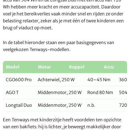
Wh hebben meer kracht en meer accucapaciteit. Daardoor
voel je het bereikverlies vaak minder snel en rijden ze onder
belasting relaxter, zeker als je met één of twee kinderen een
brug of viaduct op moet.
In de tabel hieronder staan een paar basisgegevens van
veelgekozen Tenways-modellen.
Model
Motor
Koppel
Accu
CGO600 Pro
Achterwiel, 250 W
40–45 Nm
360 
AGO T
Middenmotor, 250 W
Rond 80 Nm
504 
Longtail Duo
Middenmotor, 250 W
n.b.
720 
Een Tenways met kinderzitje heeft voordelen ten opzichte
van een bakfiets: hij is lichter, je beweegt makkelijker door