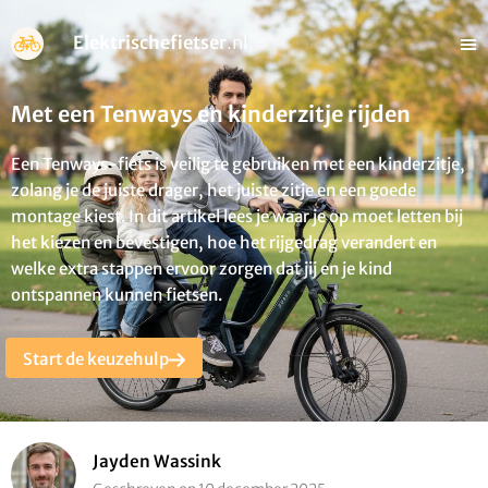
Elektrischefietser
.nl
Met een Tenways en kinderzitje rijden
Een Tenways-fiets is veilig te gebruiken met een kinderzitje,
zolang je de juiste drager, het juiste zitje en een goede
montage kiest. In dit artikel lees je waar je op moet letten bij
het kiezen en bevestigen, hoe het rijgedrag verandert en
welke extra stappen ervoor zorgen dat jij en je kind
ontspannen kunnen fietsen.
Start de keuzehulp
Jayden Wassink