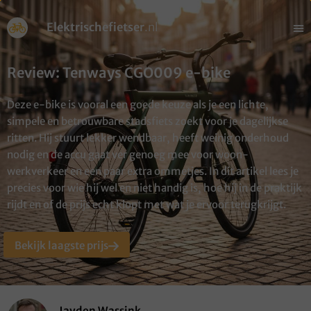
Elektrischefietser
.nl
Review: Tenways CGO009 e-bike
Deze e-bike is vooral een goede keuze als je een lichte,
simpele en betrouwbare stadsfiets zoekt voor je dagelijkse
ritten. Hij stuurt lekker wendbaar, heeft weinig onderhoud
nodig en de accu gaat ver genoeg mee voor woon-
werkverkeer en een paar extra ommetjes. In dit artikel lees je
precies voor wie hij wel en niet handig is, hoe hij in de praktijk
rijdt en of de prijs echt klopt met wat je ervoor terugkrijgt.
Bekijk laagste prijs
Jayden Wassink