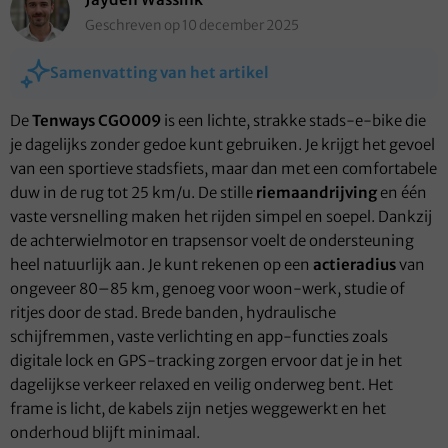
Geschreven op 10 december 2025
Samenvatting van het artikel
De
Tenways CGO009
is een lichte, strakke stads-e-bike die
je dagelijks zonder gedoe kunt gebruiken. Je krijgt het gevoel
van een sportieve stadsfiets, maar dan met een comfortabele
duw in de rug tot 25 km/u. De stille
riemaandrijving
en één
vaste versnelling maken het rijden simpel en soepel. Dankzij
de achterwielmotor en trapsensor voelt de ondersteuning
heel natuurlijk aan. Je kunt rekenen op een
actieradius
van
ongeveer 80–85 km, genoeg voor woon-werk, studie of
ritjes door de stad. Brede banden, hydraulische
schijfremmen, vaste verlichting en app-functies zoals
digitale lock en GPS-tracking zorgen ervoor dat je in het
dagelijkse verkeer relaxed en veilig onderweg bent. Het
frame is licht, de kabels zijn netjes weggewerkt en het
onderhoud blijft minimaal.