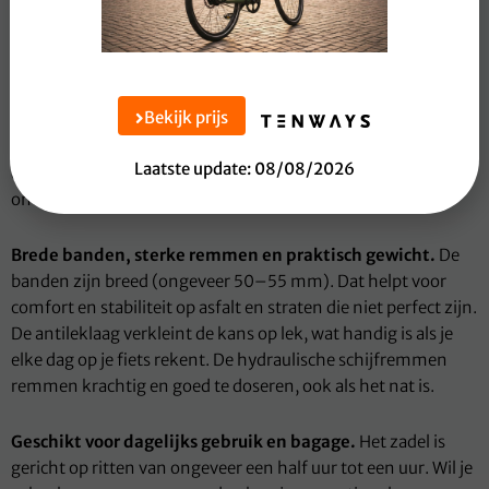
niet te smeren. Reken bij dagelijks 15–20 km woon-werk op
grofweg 7.000–10.000 km (3–5 jaar) tot vervanging van de
riem à circa €150–€200. Een ketting moet vaak al na
2.000–3.000 km vervangen worden voor ongeveer €60–
Bekijk prijs
€90, en vraagt meer schoonmaken en smeren tussendoor.
De aluminium voorvork is niet geveerd, wat de fiets licht en
Laatste update: 08/08/2026
direct maakt. Daardoor stuurt hij vlot, maar voel je
oneffenheden wel wat beter dan bij een fiets met vering.
Brede banden, sterke remmen en praktisch gewicht.
De
banden zijn breed (ongeveer 50–55 mm). Dat helpt voor
comfort en stabiliteit op asfalt en straten die niet perfect zijn.
De antileklaag verkleint de kans op lek, wat handig is als je
elke dag op je fiets rekent. De hydraulische schijfremmen
remmen krachtig en goed te doseren, ook als het nat is.
Geschikt voor dagelijks gebruik en bagage.
Het zadel is
gericht op ritten van ongeveer een half uur tot een uur. Wil je