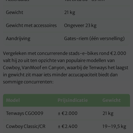
Gewicht
21 kg
Gewicht met accessoires
Ongeveer 23 kg
Aandrijving
Gates-riem (één versnelling)
Vergeleken met concurrerende stads-e-bikes rond €2.000
valt hij zo uit ten opzichte van populaire modellen van
Cowboy, VanMoof en Canyon, waarbij de Tenways het laagst
in gewicht zit maar iets minder accucapaciteit biedt dan
sommige concurrenten:
Model
Prijsindicatie
Gewicht
Tenways CGO009
± €2.000
21 kg
Cowboy Classic/CR
± €2.400
19–19,5 kg