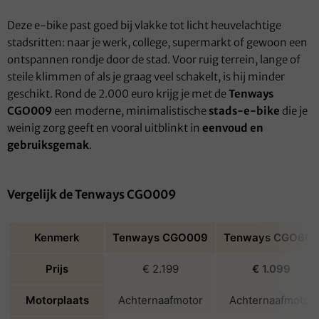
Deze e-bike past goed bij vlakke tot licht heuvelachtige
stadsritten: naar je werk, college, supermarkt of gewoon een
ontspannen rondje door de stad. Voor ruig terrein, lange of
steile klimmen of als je graag veel schakelt, is hij minder
geschikt. Rond de 2.000 euro krijg je met de
Tenways
CGO009
een moderne, minimalistische
stads-e-bike
die je
weinig zorg geeft en vooral uitblinkt in
eenvoud en
gebruiksgemak
.
Vergelijk de Tenways CGO009
Kenmerk
Tenways CGO009
Tenways CGO600
Prijs
€ 2.199
€ 1.099
Motorplaats
Achternaafmotor
Achternaafmotor