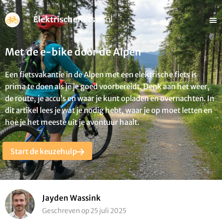
Elektrischefietser
.nl
Met de e-bike door de Alpen
Een fietsvakantie in de Alpen met een elektrische fiets is
prima te doen als je je goed voorbereidt. Denk aan het weer,
de route, je accu’s en waar je kunt opladen en overnachten. In
dit artikel lees je wat je nodig hebt, waar je op moet letten en
hoe je het meeste uit je avontuur haalt.
Start de keuzehulp
Jayden Wassink
Geschreven op 25 juli 2025