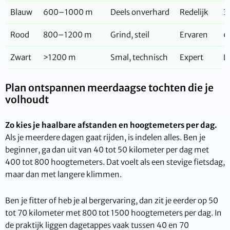
Blauw
600–1000 m
Deels onverhard
Redelijk
3
Rood
800–1200 m
Grind, steil
Ervaren
6
Zwart
>1200 m
Smal, technisch
Expert
L
Plan ontspannen meerdaagse tochten die je
volhoudt
Zo kies je haalbare afstanden en hoogtemeters per dag.
Als je meerdere dagen gaat rijden, is indelen alles. Ben je
beginner, ga dan uit van 40 tot 50 kilometer per dag met
400 tot 800 hoogtemeters. Dat voelt als een stevige fietsdag,
maar dan met langere klimmen.
Ben je fitter of heb je al bergervaring, dan zit je eerder op 50
tot 70 kilometer met 800 tot 1500 hoogtemeters per dag. In
de praktijk liggen dagetappes vaak tussen 40 en 70