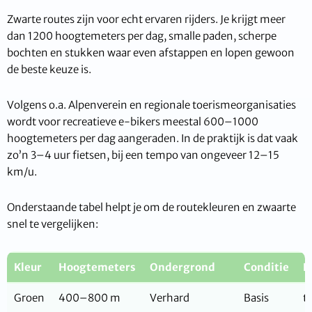
Zwarte routes zijn voor echt ervaren rijders. Je krijgt meer
dan 1200 hoogtemeters per dag, smalle paden, scherpe
bochten en stukken waar even afstappen en lopen gewoon
de beste keuze is.
Volgens o.a. Alpenverein en regionale toerismeorganisaties
wordt voor recreatieve e-bikers meestal 600–1000
hoogtemeters per dag aangeraden. In de praktijk is dat vaak
zo’n 3–4 uur fietsen, bij een tempo van ongeveer 12–15
km/u.
Onderstaande tabel helpt je om de routekleuren en zwaarte
snel te vergelijken:
Kleur
Hoogtemeters
Ondergrond
Conditie
K
Groen
400–800 m
Verhard
Basis
t