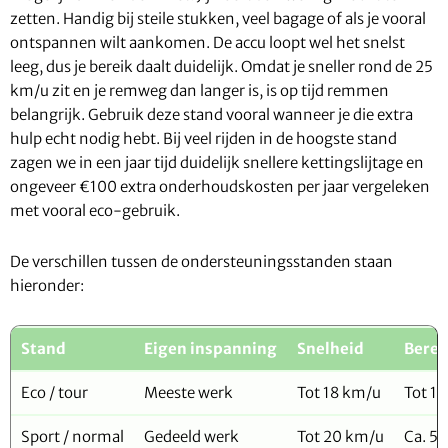
zetten. Handig bij steile stukken, veel bagage of als je vooral
ontspannen wilt aankomen. De accu loopt wel het snelst
leeg, dus je bereik daalt duidelijk. Omdat je sneller rond de 25
km/u zit en je remweg dan langer is, is op tijd remmen
belangrijk. Gebruik deze stand vooral wanneer je die extra
hulp echt nodig hebt. Bij veel rijden in de hoogste stand
zagen we in een jaar tijd duidelijk snellere kettingslijtage en
ongeveer €100 extra onderhoudskosten per jaar vergeleken
met vooral eco-gebruik.
De verschillen tussen de ondersteuningsstanden staan
hieronder:
Stand
Eigen inspanning
Snelheid
Berei
Eco / tour
Meeste werk
Tot 18 km/u
Tot 1
Sport / normal
Gedeeld werk
Tot 20 km/u
Ca. 5