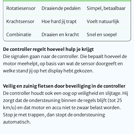
Rotatiesensor
Draaiende pedalen
Simpel, betaalbaar
R
Krachtsensor
Hoe hard jij trapt
Voelt natuurlijk
D
Combinatie
Draaien en kracht
Snel en soepel
M
De controller regelt hoeveel hulp je krijgt
Die signalen gaan naar de controller. Die bepaalt hoeveel de
motor meehelpt, op basis van wat de sensor doorgeeft en
welke stand jij op het display hebt gekozen.
Veilig en zuinig fietsen door beveiliging in de controller
De controller houdt ook een oog op veiligheid en slijtage. Hij
zorgt dat de ondersteuning binnen de regels blijft (tot 25
km/u) en dat motor en accu niet te zwaar belast worden.
Stop je met trappen, dan stopt de ondersteuning
automatisch.