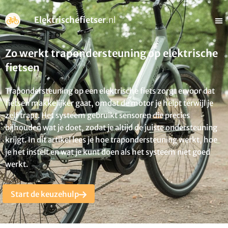
Elektrischefietser
.nl
Zo werkt trapondersteuning op elektrische
fietsen
Trapondersteuning op een elektrische fiets zorgt ervoor dat
fietsen makkelijker gaat, omdat de motor je helpt terwijl je
zelf trapt. Het systeem gebruikt sensoren die precies
bijhouden wat je doet, zodat je altijd de juiste ondersteuning
krijgt. In dit artikel lees je hoe trapondersteuning werkt, hoe
je het instelt en wat je kunt doen als het systeem niet goed
werkt.
Start de keuzehulp